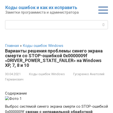
Перейти
Коды ошибок и как их исправить
к
Заметки программиста и администратора
контенту
Поиск:
Главная
»
Коды ошибок Windows
Варианты решения проблемы синего экрана
смерти со STOP-ошибкой 0x0000009f
«DRIVER_POWER_STATE_FAILER» на Windows
XP, 7, 8 и 10
30.04.2021
Коды ошибок Windows
Гусаренко Анатолий
Германович
Содержание
Выброс системой синего экрана смерти со STOP-ошибкой
0x0000009f
связан с неправильной обработкой