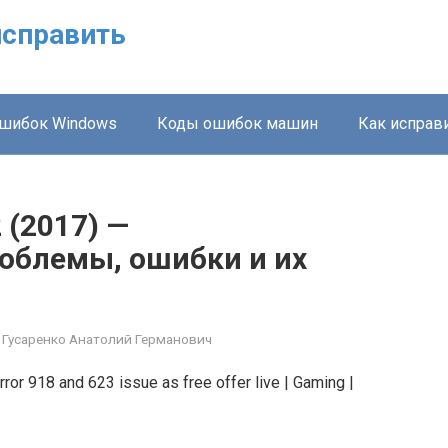
исправить
шибок Windows
Коды ошибок машин
Как исправ
2 (2017) —
облемы, ошибки и их
Гусаренко Анатолий Германович
rror 918 and 623 issue as free offer live | Gaming |