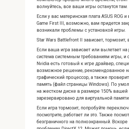
волнуйтесь, все ваши игры останутся там.
Если у вас материнская плата ASUS ROG 
Game First III, возможно, вам придется за
возникали проблемы с установкой игры.
Star Wars Battlefront II зависает, тормозит
Если ваша игра зависает или вылетает на 
система системным требованиям игры, и 
Nvidia есть готовый к игре драйвер, специ
возможное решение, рекомендованное на 
графический процессор, а также провери
память (файл страницы Windows). По умо
на жестком диске в размере 150% вашей 
зарезервировано для виртуальной памяти
Если игра тормозит, попробуйте переключит
посмотрите, работает ли это. Также посмо
безграничного на полноэкранный. Вскоре 
проблемах DirectX 12. Может помочь, есл