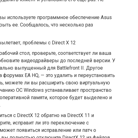
и вы используете программное обеспечение Asus
крыть ее. Сообщалось, что несколько раз
, вылетает, проблемы с Direct X 12
рабочий стол, проверьте, соответствует ли ваша
обновите видеодрайверы до последней версии. У
ально выпущенный для Battlefront II. Другое
форумах EA HQ, — это удалить и переустановить
ть, можете ли вы расширить свою виртуальную
лчанию ОС Windows устанавливает пространство
оперативной памяти, которое будет выделено и
.
ься с DirectX 12 обратно на DirectX 11 и
трите, исправит ли это переключение с
может появиться исправление или патч о
и вы полностью отключите DirectX 12 из файлов