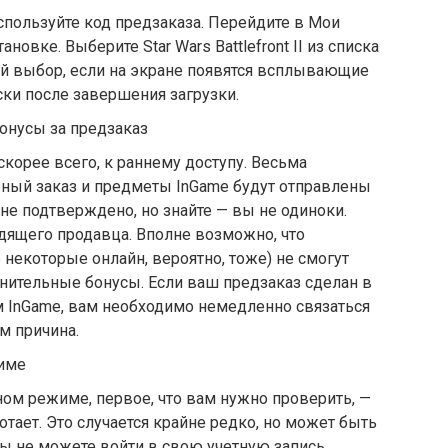
спользуйте код предзаказа. Перейдите в Мои
новке. Выберите Star Wars Battlefront II из списка
ой выбор, если на экране появятся всплывающие
ски после завершения загрузки.
 бонусы за предзаказ
 скорее всего, к раннему доступу. Весьма
льный заказ и предметы InGame будут отправлены
 не подтверждено, но знайте — вы не одиноки.
одящего продавца. Вполне возможно, что
некоторые онлайн, вероятно, тоже) не смогут
нительные бонусы. Если ваш предзаказ сделан в
ом InGame, вам необходимо немедленно связаться
м причина.
жиме
мном режиме, первое, что вам нужно проверить, —
отает. Это случается крайне редко, но может быть
 вы не можете войти в свою учетную запись.