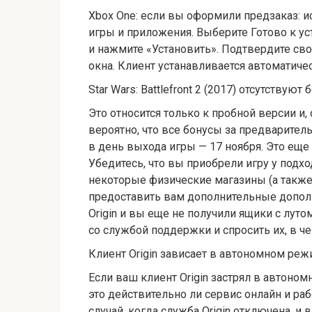
Xbox One: если вы оформили предзаказ: и
игры и приложения. Выберите Готово к уста
и нажмите «Установить». Подтвердите св
окна. Клиент устанавливается автоматиче
Star Wars: Battlefront 2 (2017) отсутствуют
Это относится только к пробной версии и,
вероятно, что все бонусы за предварите
в день выхода игры — 17 ноября. Это еще
Убедитесь, что вы приобрели игру у подх
некоторые физические магазины (а также 
предоставить вам дополнительные допол
Origin и вы еще не получили ящики с лут
со службой поддержки и спросить их, в че
Клиент Origin зависает в автономном ре
Если ваш клиент Origin застрял в автоно
это действительно ли сервис онлайн и раб
случай, когда служба Origin отключена, и