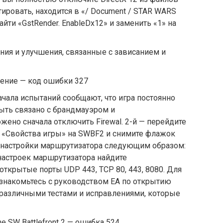
ировать, находится в «/ Document / STAR WARS
 найти «GstRender. EnableDx12» и заменить «1» на
ения и улучшения, связанные с зависанием и
инение — код ошибки 327
чала испытаний сообщают, что игра постоянно
быть связано с брандмауэром и
ено сначала отключить Firewal. 2-й — перейдите
е «Свойства игры» на SWBF2 и снимите флажок
те настройки маршрутизатора следующим образом:
настроек маршрутизатора найдите
открытые порты UDP 443, TCP 80, 443, 8080. Для
знакомьтесь с руководством EA по открытию
 различными тестами и исправлениями, которые
ne SW Battlefront 2 — ошибка 524