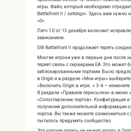
игры. Файл, который необходимо отредакт
Battlefront II / settings». Здесь вам нужно
«0».
Патч 1.0 от 13 декабря включает исправл
зависанием.
SW Battlefront II продолжает терять соед
Многие игроки уже в первые дни после на
теряет связь с серверами EA. Это может 
заблокированными портами. Было предлож
в Origin и в разделе «Мои игры» выберит
«Включить Origin в игре…» 3-й — измени
В разделе «Правила пересылки» в меню 
«Сопоставление портов». Конфигурация и 
получения дополнительной информации о
портов. Вы также можете ознакомиться с
пыталось придумать сообщество.
Эта учетная запись не может играть в Onli