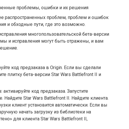
страненные проблемы, ошибки и их решения
лее распространенных проблем, проблем и ошибок
ления и обходные пути, где это возможно.
исправления многопользовательской бета-версии
блемы и исправления могут быть отражены, и вам
решение.
йте код предзаказа в Origin. Если вы сделали
е плитку бета-версии Star Wars Battlefront II и
з: активируйте код предзаказа. Запустите
e. Найдите Star Wars Battlefront II. Найдите клиента.
узки клиент установится автоматически. Если вы
вручную начать загрузку из библиотеки на
но» для клиента Star Wars Battlefront II,