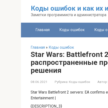
Перейти
Коды ошибок и как их 
к
контенту
Заметки программиста и администратора
Главная
Коды ошибок
Коды о
Главная
»
Коды ошибок
Star Wars: Battlefront 
распространенные пр
решения
08.06.2021
Рубрика:
Коды ошибок
Автор:
Star Wars Battlefront 2 servers: EA confirms e
Entertainment |
{DESCRIPTION_3}