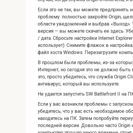
Если это не так, вы можете предпринять 
проблему: полностью закройте Origin, ще
области уведомлений и выбрав «Выход». Уб
версия — вы можете скачать ее здесь. Уб
/ дата. Сбросьте настройки Internet Explore
использует). Снимите флажок в настройка
файл хоста Windows. Перезагрузите компь
В прошлом были проблемы, из-за которых 
Интернет, но сегодня это не должно быть
это, просто убедитесь, что служба Origin 
антивирус, который вы используете.
Не удается запустить SW Battlefront II на
Если у вас возникли проблемы с запуском
убедитесь, что у вас есть необходимое о
находитесь на ПК. Затем попробуйте переус
последней версии. Довольно часто Origin 
компьютер прошло много времени, стоит у