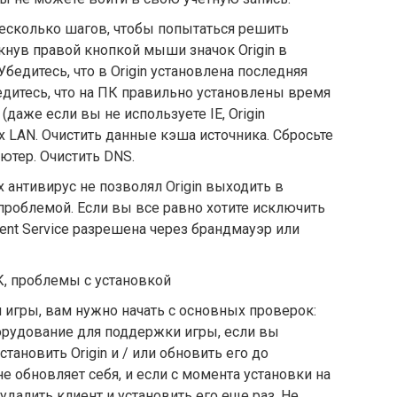
несколько шагов, чтобы попытаться решить
лкнув правой кнопкой мыши значок Origin в
едитесь, что в Origin установлена ​​последняя
едитесь, что на ПК правильно установлены время
r (даже если вы не используете IE, Origin
х LAN. Очистить данные кэша источника. Сбросьте
ютер. Очистить DNS.
антивирус не позволял Origin выходить в
 проблемой. Если вы все равно хотите исключить
Client Service разрешена через брандмауэр или
 ПК, проблемы с установкой
 игры, вам нужно начать с основных проверок:
борудование для поддержки игры, если вы
тановить Origin и / или обновить его до
не обновляет себя, и если с момента установки на
далить клиент и установить его еще раз. Не