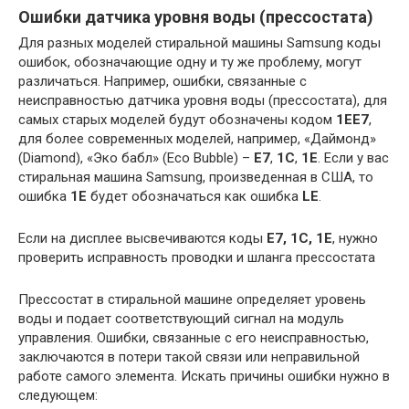
Ошибки датчика уровня воды (прессостата)
Для разных моделей стиральной машины Samsung коды
ошибок, обозначающие одну и ту же проблему, могут
различаться. Например, ошибки, связанные с
неисправностью датчика уровня воды (прессостата), для
самых старых моделей будут обозначены кодом
1EE7
,
для более современных моделей, например, «Даймонд»
(Diamond), «Эко бабл» (Eco Bubble) –
E7
,
1C
,
1E
. Если у вас
стиральная машина Samsung, произведенная в США, то
ошибка
1E
будет обозначаться как ошибка
LE
.
Если на дисплее высвечиваются коды
E7, 1C, 1E
, нужно
проверить исправность проводки и шланга прессостата
Прессостат в стиральной машине определяет уровень
воды и подает соответствующий сигнал на модуль
управления. Ошибки, связанные с его неисправностью,
заключаются в потери такой связи или неправильной
работе самого элемента. Искать причины ошибки нужно в
следующем: