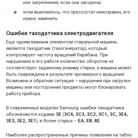
нее загрязнения, если она засорена;
если выяснилось, что прессостат неисправен, его
нужно заменить.
Ошибки таходатчика электродвигателя
Еще одним важным элементом стиральной машины
является таходатчик (тахогенератор), который
контролирует частоту вращений барабана. При
нарушениях в его работе количество оборотов не
соответствует заданному режиму стирки, а машина может
быть повреждена в результате чрезмерного вращения.
Возможна и обратная ситуация – нарушения при загрузке
машины или посторонние предметы могут блокировать
работу прибора.
В современных моделях Samsung ошибки таходатчика
обозначаются кодами
3E
(
3C4, 3C3, 3C2, 3C1, 3C, 3E4,
3E3, 3E2, 3E1
), в более старых –
EA
,
EB
,
8E
.
Наиболее распространенные причины появления на табло