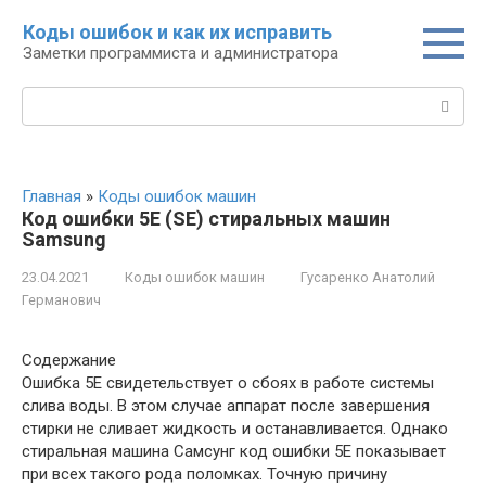
Перейти
Коды ошибок и как их исправить
к
Заметки программиста и администратора
контенту
Поиск:
Главная
»
Коды ошибок машин
Код ошибки 5E (SE) стиральных машин
Samsung
23.04.2021
Коды ошибок машин
Гусаренко Анатолий
Германович
Содержание
Ошибка 5E свидетельствует о сбоях в работе системы
слива воды. В этом случае аппарат после завершения
стирки не сливает жидкость и останавливается. Однако
стиральная машина Самсунг код ошибки 5E показывает
при всех такого рода поломках. Точную причину