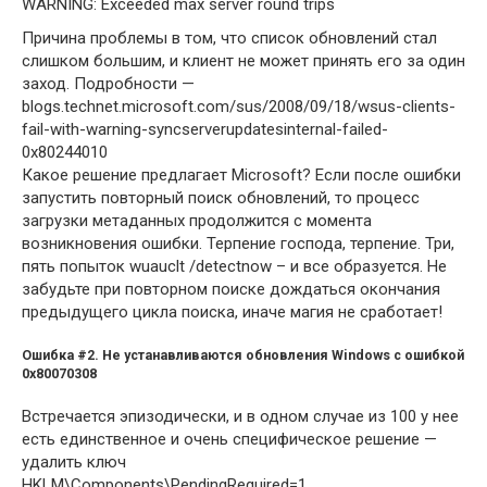
WARNING: Exceeded max server round trips
Причина проблемы в том, что список обновлений стал
слишком большим, и клиент не может принять его за один
заход. Подробности —
blogs.technet.microsoft.com/sus/2008/09/18/wsus-clients-
fail-with-warning-syncserverupdatesinternal-failed-
0x80244010
Какое решение предлагает Microsoft? Если после ошибки
запустить повторный поиск обновлений, то процесс
загрузки метаданных продолжится с момента
возникновения ошибки. Терпение господа, терпение. Три,
пять попыток wuauclt /detectnow – и все образуется. Не
забудьте при повторном поиске дождаться окончания
предыдущего цикла поиска, иначе магия не сработает!
Ошибка #2.
Не устанавливаются обновления Windows с ошибкой
0x80070308
Встречается эпизодически, и в одном случае из 100 у нее
есть единственное и очень специфическое решение —
удалить ключ
HKLM\Components\PendingRequired=1