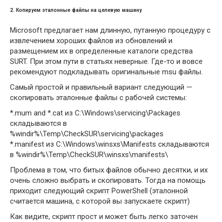
2. Копируем эталонные файлы на целевую машину
Microsoft предлагает нам длинную, путанную процедуру с
извлечением хороших файлов из обновлений и
размещением их в определенные каталоги средства
SURT. При этом пути в статьях неверные. Где-то и вовсе
рекомендуют подкладывать оригинальные msu файлы.
Самый простой и правильный вариант следующий —
скопировать эталонные файлы с рабочей системы:
*.mum and *.cat из C:\Windows\servicing\Packages
складываются в
%windir%\Temp\CheckSUR\servicing\packages
*.manifest из C:\Windows\winsxs\Manifests складываются
в %windir%\Temp\CheckSUR\winsxs\manifests\
Проблема в том, что битых файлов обычно десятки, и их
очень сложно выбрать и скопировать. Тогда на помощь
приходит следующий скрипт PowerShell (эталонной
считается машина, с которой вы запускаете скрипт)
Как видите, скрипт прост и может быть легко заточен