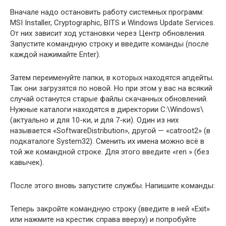
Вначале надо остановить работу системных программ:
MSI Installer, Cryptographic, BITS и Windows Update Services.
От них зависит ход установки через Центр обновления.
Запустите командную строку и введите команды (после
каждой нажимайте Enter).
Затем переименуйте папки, в которых находятся апдейты.
Так они загрузятся по новой. Но при этом у вас на всякий
случай останутся старые файлы скачанных обновлений.
Нужные каталоги находятся в директории C:\Windows\
(актуально и для 10-ки, и для 7-ки). Один из них
называется «SoftwareDistribution», другой — «catroot2» (в
подкаталоге System32). Сменить их имена можно всё в
той же командной строке. Для этого введите «ren » (без
кавычек).
После этого вновь запустите службы. Напишите команды:
Теперь закройте командную строку (введите в ней «Exit»
или нажмите на крестик справа вверху) и попробуйте